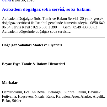
Genel
Eylül 30, 2016
Acıbadem dogalgaz soba servisi, soba bakımı
Acıbadem Doğalgaz Soba Tamir ve Bakım Servisi 20 yıllık gerçek
doğalgaz tecrübesi ile İstanbul genelinde hizmetinizdeyiz. 0850 640
06 34 Servis Kayıt : 0216 550 1 390 | Gsm : 0549 433 00 63
Acıbadem bölgesinde doğalgaz soba servisi…
Doğalgaz Sobaları Model ve Fiyatları
Beyaz Eşya Tamir & Bakım Hizmetleri
Markalar
Demirdöküm, Eca, As Royal, Delonghi, Sunfire, Fellini, Baymak,
Fujiyama, Hoşseven, Nicala, Raks, Kardelen, Auer, Alarko, Arçelik,
Beko, Süsler