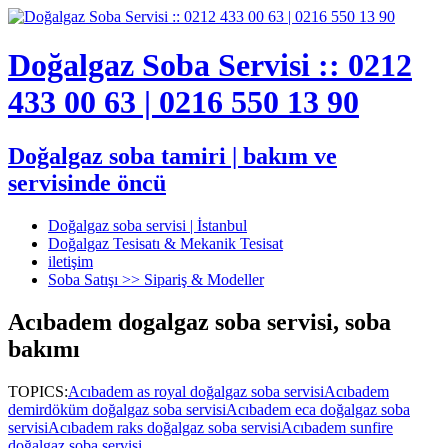
Doğalgaz Soba Servisi :: 0212
433 00 63 | 0216 550 13 90
Doğalgaz soba tamiri | bakım ve
servisinde öncü
Doğalgaz soba servisi | İstanbul
Doğalgaz Tesisatı & Mekanik Tesisat
iletişim
Soba Satışı >> Sipariş & Modeller
Acıbadem dogalgaz soba servisi, soba
bakımı
TOPICS:
Acıbadem as royal doğalgaz soba servisi
Acıbadem
demirdöküm doğalgaz soba servisi
Acıbadem eca doğalgaz soba
servisi
Acıbadem raks doğalgaz soba servisi
Acıbadem sunfire
doğalgaz soba servisi