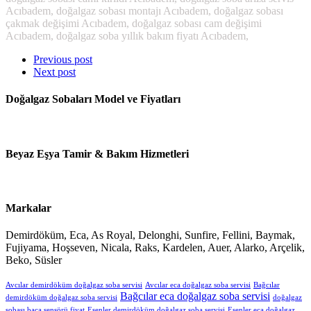
Acıbadem, doğalgaz sobası montajı Acıbadem, doğalgaz sobası
çakmak değişimi Acıbadem, doğalgaz sobası cam değişimi
Acıbadem, doğalgaz soba yıllık bakım fiyatı Acıbadem,
Previous post
Next post
Doğalgaz Sobaları Model ve Fiyatları
Beyaz Eşya Tamir & Bakım Hizmetleri
Markalar
Demirdöküm, Eca, As Royal, Delonghi, Sunfire, Fellini, Baymak,
Fujiyama, Hoşseven, Nicala, Raks, Kardelen, Auer, Alarko, Arçelik,
Beko, Süsler
Avcılar demirdöküm doğalgaz soba servisi
Avcılar eca doğalgaz soba servisi
Bağcılar
Bağcılar eca doğalgaz soba servisi
demirdöküm doğalgaz soba servisi
doğalgaz
sobası baca sensörü fiyat
Esenler demirdöküm doğalgaz soba servisi
Esenler eca doğalgaz