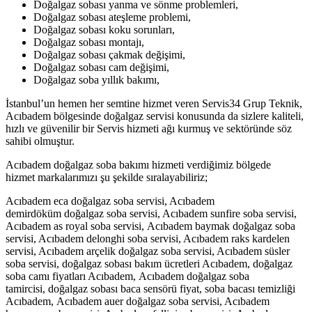
Doğalgaz sobası yanma ve sönme problemleri,
Doğalgaz sobası ateşleme problemi,
Doğalgaz sobası koku sorunları,
Doğalgaz sobası montajı,
Doğalgaz sobası çakmak değişimi,
Doğalgaz sobası cam değişimi,
Doğalgaz soba yıllık bakımı,
İstanbul’un hemen her semtine hizmet veren Servis34 Grup Teknik,
Acıbadem bölgesinde doğalgaz servisi konusunda da sizlere kaliteli,
hızlı ve güvenilir bir Servis hizmeti ağı kurmuş ve sektöründe söz
sahibi olmuştur.
Acıbadem doğalgaz soba bakımı hizmeti verdiğimiz bölgede
hizmet markalarımızı şu şekilde sıralayabiliriz;
Acıbadem eca doğalgaz soba servisi, Acıbadem
demirdöküm doğalgaz soba servisi, Acıbadem sunfire soba servisi,
Acıbadem as royal soba servisi, Acıbadem baymak doğalgaz soba
servisi, Acıbadem delonghi soba servisi, Acıbadem raks kardelen
servisi, Acıbadem arçelik doğalgaz soba servisi, Acıbadem süsler
soba servisi, doğalgaz sobası bakım ücretleri Acıbadem, doğalgaz
soba camı fiyatları Acıbadem, Acıbadem doğalgaz soba
tamircisi, doğalgaz sobası baca sensörü fiyat, soba bacası temizliği
Acıbadem, Acıbadem auer doğalgaz soba servisi, Acıbadem