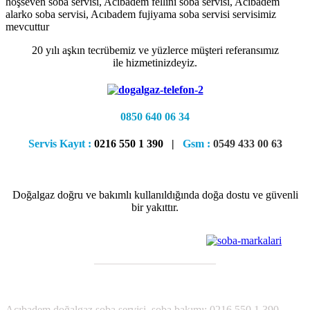
hoşseven soba servisi, Acıbadem fellini soba servisi, Acıbadem
alarko soba servisi, Acıbadem fujiyama soba servisi servisimiz
mevcuttur
20 yılı aşkın tecrübemiz ve yüzlerce müşteri referansımız
ile hizmetinizdeyiz.
0850 640 06 34
Servis Kayıt :
0216 550 1 390 |
Gsm :
0549 433 00 63
Doğalgaz doğru ve bakımlı kullanıldığında doğa dostu ve güvenli
bir yakıttır.
———————————
;
Acıbadem
doğalgaz soba servisi, soba bakımı; 0216 550 1 390