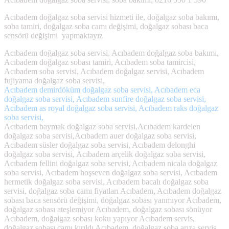
Acıbadem doğalgaz soba servisi hizmeti ile, doğalgaz soba bakımı,
soba tamiri, doğalgaz soba camı değişimi, doğalgaz sobası baca
sensörü değişimi yapmaktayız
Acıbadem doğalgaz soba servisi, Acıbadem doğalgaz soba bakımı,
Acıbadem doğalgaz sobası tamiri, Acıbadem soba tamircisi,
Acıbadem soba servisi, Acıbadem doğalgaz servisi, Acıbadem
fujiyama doğalgaz soba servisi,
Acıbadem demirdöküm doğalgaz soba servisi, Acıbadem eca
doğalgaz soba servisi, Acıbadem sunfire doğalgaz soba servisi,
Acıbadem as royal doğalgaz soba servisi, Acıbadem raks doğalgaz
soba servisi,
Acıbadem baymak doğalgaz soba servisi,Acıbadem kardelen
doğalgaz soba servisi,Acıbadem auer doğalgaz soba servisi,
Acıbadem süsler doğalgaz soba servisi, Acıbadem delonghi
doğalgaz soba servisi, Acıbadem arçelik doğalgaz soba servisi,
Acıbadem fellini doğalgaz soba servisi, Acıbadem nicala doğalgaz
soba servisi, Acıbadem hoşseven doğalgaz soba servisi, Acıbadem
hermetik doğalgaz soba servisi, Acıbadem bacalı doğalgaz soba
servisi, doğalgaz soba camı fiyatları Acıbadem, Acıbadem doğalgaz
sobası baca sensörü değişimi, doğalgaz sobası yanmıyor Acıbadem,
doğalgaz sobası ateşlemiyor Acıbadem, doğalgaz sobası sönüyor
Acıbadem, doğalgaz sobası koku yapıyor Acıbadem servis,
doğalgaz sobası camı kırıldı Acıbadem, doğalgaz soba arıza servis