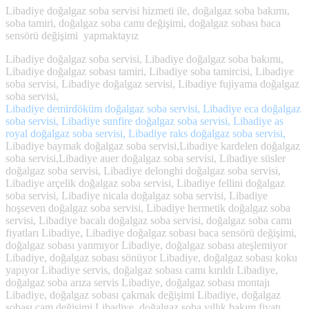
Libadiye doğalgaz soba servisi hizmeti ile, doğalgaz soba bakımı,
soba tamiri, doğalgaz soba camı değişimi, doğalgaz sobası baca
sensörü değişimi yapmaktayız
Libadiye doğalgaz soba servisi, Libadiye doğalgaz soba bakımı,
Libadiye doğalgaz sobası tamiri, Libadiye soba tamircisi, Libadiye
soba servisi, Libadiye doğalgaz servisi, Libadiye fujiyama doğalgaz
soba servisi,
Libadiye demirdöküm doğalgaz soba servisi, Libadiye eca doğalgaz
soba servisi, Libadiye sunfire doğalgaz soba servisi, Libadiye as
royal doğalgaz soba servisi, Libadiye raks doğalgaz soba servisi,
Libadiye baymak doğalgaz soba servisi,Libadiye kardelen doğalgaz
soba servisi,Libadiye auer doğalgaz soba servisi, Libadiye süsler
doğalgaz soba servisi, Libadiye delonghi doğalgaz soba servisi,
Libadiye arçelik doğalgaz soba servisi, Libadiye fellini doğalgaz
soba servisi, Libadiye nicala doğalgaz soba servisi, Libadiye
hoşseven doğalgaz soba servisi, Libadiye hermetik doğalgaz soba
servisi, Libadiye bacalı doğalgaz soba servisi, doğalgaz soba camı
fiyatları Libadiye, Libadiye doğalgaz sobası baca sensörü değişimi,
doğalgaz sobası yanmıyor Libadiye, doğalgaz sobası ateşlemiyor
Libadiye, doğalgaz sobası sönüyor Libadiye, doğalgaz sobası koku
yapıyor Libadiye servis, doğalgaz sobası camı kırıldı Libadiye,
doğalgaz soba arıza servis Libadiye, doğalgaz sobası montajı
Libadiye, doğalgaz sobası çakmak değişimi Libadiye, doğalgaz
sobası cam değişimi Libadiye, doğalgaz soba yıllık bakım fiyatı