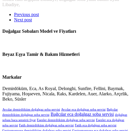
Libadiye,
Previous post
Next post
Doğalgaz Sobaları Model ve Fiyatları
Beyaz Eşya Tamir & Bakım Hizmetleri
Markalar
Demirdöküm, Eca, As Royal, Delonghi, Sunfire, Fellini, Baymak,
Fujiyama, Hoşseven, Nicala, Raks, Kardelen, Auer, Alarko, Arçelik,
Beko, Süsler
Avcılar demirdöküm doğalgaz soba servisi
Avcılar eca doğalgaz soba servisi
Bağcılar
Bağcılar eca doğalgaz soba servisi
demirdöküm doğalgaz soba servisi
doğalgaz
sobası baca sensörü fiyat
Esenler demirdöküm doğalgaz soba servisi
Esenler eca doğalgaz
soba servisi
Fatih demirdöküm doğalgaz soba servisi
Fatih eca doğalgaz soba servisi
Gaziosmanpaşa demirdöküm doğalgaz soba servisi
Gaziosmanpaşa eca doğalgaz soba servisi