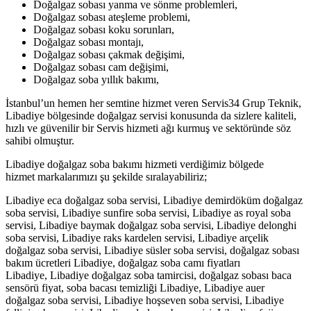
Doğalgaz sobası yanma ve sönme problemleri,
Doğalgaz sobası ateşleme problemi,
Doğalgaz sobası koku sorunları,
Doğalgaz sobası montajı,
Doğalgaz sobası çakmak değişimi,
Doğalgaz sobası cam değişimi,
Doğalgaz soba yıllık bakımı,
İstanbul’un hemen her semtine hizmet veren Servis34 Grup Teknik,
Libadiye bölgesinde doğalgaz servisi konusunda da sizlere kaliteli,
hızlı ve güvenilir bir Servis hizmeti ağı kurmuş ve sektöründe söz
sahibi olmuştur.
Libadiye doğalgaz soba bakımı hizmeti verdiğimiz bölgede
hizmet markalarımızı şu şekilde sıralayabiliriz;
Libadiye eca doğalgaz soba servisi, Libadiye demirdöküm doğalgaz
soba servisi, Libadiye sunfire soba servisi, Libadiye as royal soba
servisi, Libadiye baymak doğalgaz soba servisi, Libadiye delonghi
soba servisi, Libadiye raks kardelen servisi, Libadiye arçelik
doğalgaz soba servisi, Libadiye süsler soba servisi, doğalgaz sobası
bakım ücretleri Libadiye, doğalgaz soba camı fiyatları
Libadiye, Libadiye doğalgaz soba tamircisi, doğalgaz sobası baca
sensörü fiyat, soba bacası temizliği Libadiye, Libadiye auer
doğalgaz soba servisi, Libadiye hoşseven soba servisi, Libadiye