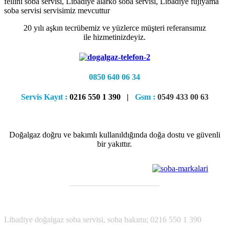
fellini soba servisi, Libadiye alarko soba servisi, Libadiye fujiyama
soba servisi servisimiz mevcuttur
20 yılı aşkın tecrübemiz ve yüzlerce müşteri referansımız
ile hizmetinizdeyiz.
0850 640 06 34
Servis Kayıt :
0216 550 1 390 |
Gsm :
0549 433 00 63
Doğalgaz doğru ve bakımlı kullanıldığında doğa dostu ve güvenli
bir yakıttır.
———————————
;
Libadiye
doğalgaz soba servisi, soba bakımı; 0216 550 1 390