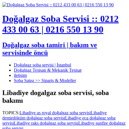
Doğalgaz Soba Servisi :: 0212
433 00 63 | 0216 550 13 90
Doğalgaz soba tamiri | bakım ve
servisinde öncü
Doğalgaz soba servisi | İstanbul
Doğalgaz Tesisatı & Mekanik Tesisat
iletişim
Soba Satışı >> Sipariş & Modeller
Libadiye dogalgaz soba servisi, soba
bakımı
TOPICS:
Libadiye as royal doğalgaz soba servisi
Libadiye
demirdöküm doğalgaz soba servisi
Libadiye eca doğalgaz soba
servisi
Libadiye raks doğalgaz soba servisi
Libadiye sunfire doğalgaz
soba servisi