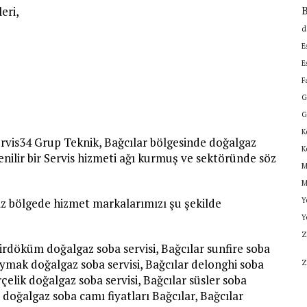
B
eri,
d
E
E
F
G
G
K
rvis34 Grup Teknik, Bağcılar bölgesinde doğalgaz
K
üvenilir bir Servis hizmeti ağı kurmuş ve sektöründe söz
M
M
iz bölgede hizmet markalarımızı şu şekilde
Y
Y
Z
irdöküm doğalgaz soba servisi, Bağcılar sunfire soba
 baymak doğalgaz soba servisi, Bağcılar delonghi soba
Z
arçelik doğalgaz soba servisi, Bağcılar süsler soba
, doğalgaz soba camı fiyatları Bağcılar, Bağcılar