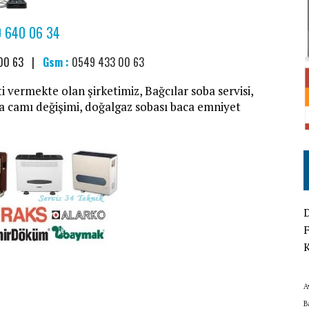
 640 06 34
 00 63 |
Gsm :
0549 433 00 63
i vermekte olan şirketimiz, Bağcılar soba servisi,
a camı değişimi, doğalgaz sobası baca emniyet
D
F
K
A
B