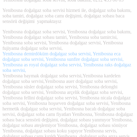
Yenibosna doğalgaz soba servisi hizmeti ile, doğalgaz soba bakımı,
soba tamiri, doğalgaz soba camı değişimi, doğalgaz sobası baca
sensörü değişimi yapmaktayız
Yenibosna doğalgaz soba servisi, Yenibosna doğalgaz soba bakımı,
Yenibosna doğalgaz sobası tamiri, Yenibosna soba tamircisi,
Yenibosna soba servisi, Yenibosna doğalgaz servisi, Yenibosna
fujiyama doğalgaz soba servisi,
Yenibosna demirdöküm doğalgaz soba servisi, Yenibosna eca
doğalgaz soba servisi, Yenibosna sunfire doğalgaz soba servisi,
Yenibosna as royal doğalgaz soba servisi, Yenibosna raks doğalgaz
soba servisi,
Yenibosna baymak doğalgaz soba servisi,Yenibosna kardelen
doğalgaz soba servisi,Yenibosna auer doğalgaz soba servisi,
Yenibosna süsler doğalgaz soba servisi, Yenibosna delonghi
doğalgaz soba servisi, Yenibosna arçelik doğalgaz soba servisi,
Yenibosna fellini doğalgaz soba servisi, Yenibosna nicala doğalgaz
soba servisi, Yenibosna hoşseven doğalgaz soba servisi, Yenibosna
hermetik doğalgaz soba servisi, Yenibosna bacalı doğalgaz soba
servisi, doğalgaz soba camı fiyatları Yenibosna, Yenibosna doğalgaz
sobası baca sensörü değişimi, doğalgaz sobası yanmıyor Yenibosna,
doğalgaz sobası ateşlemiyor Yenibosna, doğalgaz sobası sönüyor
Yenibosna, doğalgaz sobası koku yapıyor Yenibosna servis,
doğalgaz sobası camı kırıldı Yenibosna, doğalgaz soba arıza servis