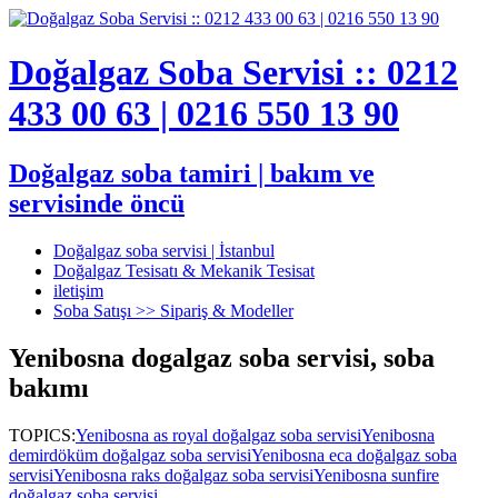
Doğalgaz Soba Servisi :: 0212
433 00 63 | 0216 550 13 90
Doğalgaz soba tamiri | bakım ve
servisinde öncü
Doğalgaz soba servisi | İstanbul
Doğalgaz Tesisatı & Mekanik Tesisat
iletişim
Soba Satışı >> Sipariş & Modeller
Yenibosna dogalgaz soba servisi, soba
bakımı
TOPICS:
Yenibosna as royal doğalgaz soba servisi
Yenibosna
demirdöküm doğalgaz soba servisi
Yenibosna eca doğalgaz soba
servisi
Yenibosna raks doğalgaz soba servisi
Yenibosna sunfire
doğalgaz soba servisi