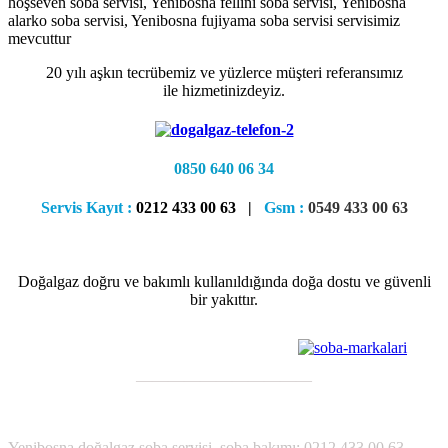
hoşseven soba servisi, Yenibosna fellini soba servisi, Yenibosna
alarko soba servisi, Yenibosna fujiyama soba servisi servisimiz
mevcuttur
20 yılı aşkın tecrübemiz ve yüzlerce müşteri referansımız
ile hizmetinizdeyiz.
0850 640 06 34
Servis Kayıt :
0212 433 00 63 |
Gsm :
0549 433 00 63
Doğalgaz doğru ve bakımlı kullanıldığında doğa dostu ve güvenli
bir yakıttır.
———————————
;
Yenibosna
doğalgaz soba servisi, soba bakımı; 0212 433 00 63