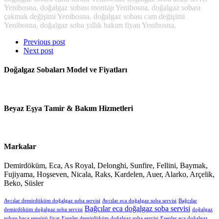
Yenibosna, doğalgaz sobası montajı Yenibosna, doğalgaz sobası
çakmak değişimi Yenibosna, doğalgaz sobası cam değişimi
Yenibosna, doğalgaz soba yıllık bakım fiyatı Yenibosna,
Previous post
Next post
Doğalgaz Sobaları Model ve Fiyatları
Beyaz Eşya Tamir & Bakım Hizmetleri
Markalar
Demirdöküm, Eca, As Royal, Delonghi, Sunfire, Fellini, Baymak,
Fujiyama, Hoşseven, Nicala, Raks, Kardelen, Auer, Alarko, Arçelik,
Beko, Süsler
Avcılar demirdöküm doğalgaz soba servisi
Avcılar eca doğalgaz soba servisi
Bağcılar
Bağcılar eca doğalgaz soba servisi
demirdöküm doğalgaz soba servisi
doğalgaz
sobası baca sensörü fiyat
Esenler demirdöküm doğalgaz soba servisi
Esenler eca doğalgaz