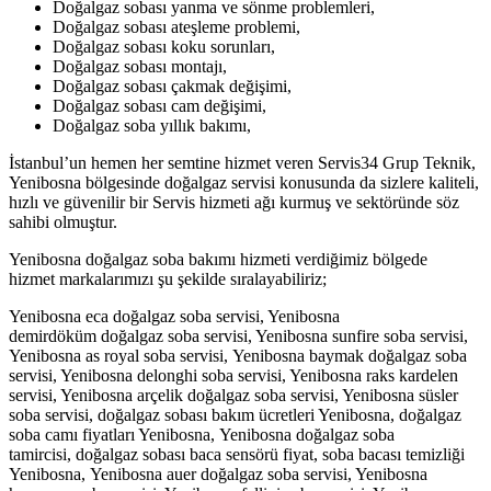
Doğalgaz sobası yanma ve sönme problemleri,
Doğalgaz sobası ateşleme problemi,
Doğalgaz sobası koku sorunları,
Doğalgaz sobası montajı,
Doğalgaz sobası çakmak değişimi,
Doğalgaz sobası cam değişimi,
Doğalgaz soba yıllık bakımı,
İstanbul’un hemen her semtine hizmet veren Servis34 Grup Teknik,
Yenibosna bölgesinde doğalgaz servisi konusunda da sizlere kaliteli,
hızlı ve güvenilir bir Servis hizmeti ağı kurmuş ve sektöründe söz
sahibi olmuştur.
Yenibosna doğalgaz soba bakımı hizmeti verdiğimiz bölgede
hizmet markalarımızı şu şekilde sıralayabiliriz;
Yenibosna eca doğalgaz soba servisi, Yenibosna
demirdöküm doğalgaz soba servisi, Yenibosna sunfire soba servisi,
Yenibosna as royal soba servisi, Yenibosna baymak doğalgaz soba
servisi, Yenibosna delonghi soba servisi, Yenibosna raks kardelen
servisi, Yenibosna arçelik doğalgaz soba servisi, Yenibosna süsler
soba servisi, doğalgaz sobası bakım ücretleri Yenibosna, doğalgaz
soba camı fiyatları Yenibosna, Yenibosna doğalgaz soba
tamircisi, doğalgaz sobası baca sensörü fiyat, soba bacası temizliği
Yenibosna, Yenibosna auer doğalgaz soba servisi, Yenibosna