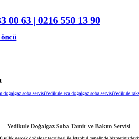
3 00 63 | 0216 550 13 90
e öncü
ı
 doğalgaz soba servisi
Yedikule eca doğalgaz soba servisi
Yedikule raks
Yedikule Doğalgaz Soba Tamir ve Bakım Servisi
0 yıllık gerçek doğalgaz tecrübesi ile İstanbul genelinde hizmetinizdeyi