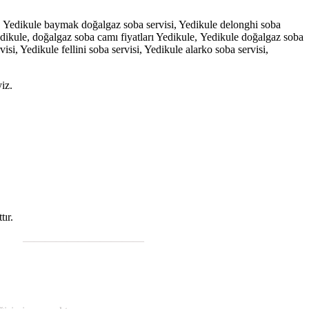
i, Yedikule baymak doğalgaz soba servisi, Yedikule delonghi soba
Yedikule, doğalgaz soba camı fiyatları Yedikule, Yedikule doğalgaz soba
si, Yedikule fellini soba servisi, Yedikule alarko soba servisi,
iz.
ır.
———————————
;