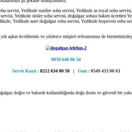
larımızı şu şekilde sıralayabiliriz;
a servisi, Yedikule sunfire soba servisi, Yedikule as royal soba servis
a servisi, Yedikule süsler soba servisi, doğalgaz sobası bakım ücretleri 
dikule, Yedikule auer doğalgaz soba servisi, Yedikule hoşseven soba servi
 yılı aşkın tecrübemiz ve yüzlerce müşteri referansımız ile hizmetinizdey
0850 640 06 34
Servis Kayıt :
0212 634 00 50 |
Gsm :
0549 433 00 63
ğalgaz doğru ve bakımlı kullanıldığında doğa dostu ve güvenli bir yakıtt