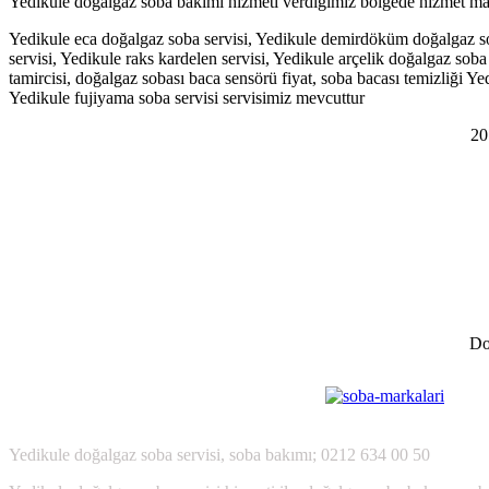
Yedikule doğalgaz soba bakımı hizmeti verdiğimiz bölgede hizmet marka
Yedikule eca doğalgaz soba servisi, Yedikule demirdöküm doğalgaz sob
servisi, Yedikule raks kardelen servisi, Yedikule arçelik doğalgaz sob
tamircisi, doğalgaz sobası baca sensörü fiyat, soba bacası temizliği Ye
Yedikule fujiyama soba servisi servisimiz mevcuttur
20
Do
Yedikule
doğalgaz soba servisi, soba bakımı; 0212 634 00 50