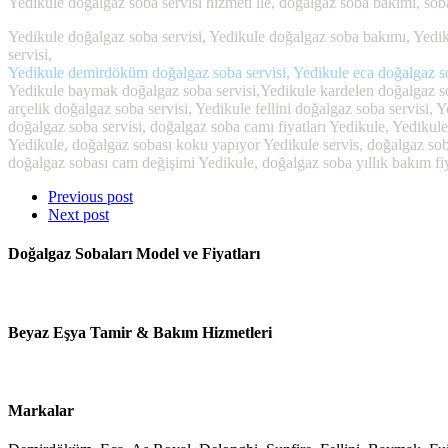
Yedikule doğalgaz soba servisi hizmeti ile, doğalgaz soba bakımı, so
Yedikule doğalgaz soba servisi, Yedikule doğalgaz soba bakımı, Yediku
servisi,
Yedikule demirdöküm doğalgaz soba servisi, Yedikule eca doğalgaz soba
Yedikule baymak doğalgaz soba servisi,Yedikule kardelen doğalgaz sob
arçelik doğalgaz soba servisi, Yedikule fellini doğalgaz soba servisi,
doğalgaz soba servisi, doğalgaz soba camı fiyatları Yedikule, Yediku
Yedikule, doğalgaz sobası koku yapıyor Yedikule servis, doğalgaz sob
doğalgaz sobası cam değişimi Yedikule, doğalgaz soba yıllık bakım fiy
Previous post
Next post
Doğalgaz Sobaları Model ve Fiyatları
Beyaz Eşya Tamir & Bakım Hizmetleri
Markalar