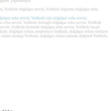
değişimi yapmaktayız
isi, Yedikule doğalgaz servisi, Yedikule fujiyama doğalgaz soba
ğalgaz soba servisi, Yedikule raks doğalgaz soba servisi,
z soba servisi, Yedikule delonghi doğalgaz soba servisi, Yedikule
servisi, Yedikule hermetik doğalgaz soba servisi, Yedikule bacalı
ikule, doğalgaz sobası ateşlemiyor Yedikule, doğalgaz sobası sönüyor
az sobası montajı Yedikule, doğalgaz sobası çakmak değişimi Yedikule,