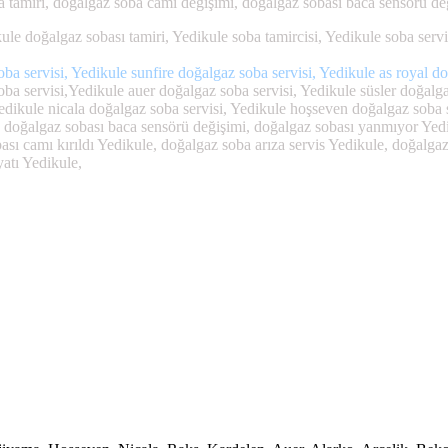
ba tamiri, doğalgaz soba camı değişimi, doğalgaz sobası baca sensörü 
le doğalgaz sobası tamiri, Yedikule soba tamircisi, Yedikule soba serv
 servisi, Yedikule sunfire doğalgaz soba servisi, Yedikule as royal do
a servisi,Yedikule auer doğalgaz soba servisi, Yedikule süsler doğalga
 Yedikule nicala doğalgaz soba servisi, Yedikule hoşseven doğalgaz soba 
le doğalgaz sobası baca sensörü değişimi, doğalgaz sobası yanmıyor Yed
ası camı kırıldı Yedikule, doğalgaz soba arıza servis Yedikule, doğalg
atı Yedikule,