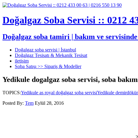
Doğalgaz Soba Servisi :: 0212 43
Doğalgaz soba tamiri | bakım ve servisind
Doğalgaz soba servisi | İstanbul
Doğalgaz Tesisatı & Mekanik Tesisat
iletişim
Soba Satışı >> Sipariş & Modeller
Yedikule dogalgaz soba servisi, soba bakım
TOPICS:
Yedikule as royal doğalgaz soba servisi
Yedikule demirdöküm
Posted By:
Tem
Eylül 28, 2016
2