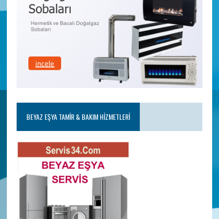
BEYAZ EŞYA TAMIR & BAKIM HIZMETLERI