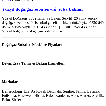
Genel
Eylül 29, 2016
Yüzyıl dogalgaz soba servisi, soba bakımı
Yüzyıl Doğalgaz Soba Tamir ve Bakım Servisi 20 yıllık gerçek
doğalgaz tecrübesi ile İstanbul genelinde hizmetinizdeyiz. 0850 640
06 34 Servis Kayıt : 0212 433 00 63 | Gsm : 0549 433 00 63
Yüzyıl bölgesinde doğalgaz soba servisi…
Doğalgaz Sobaları Model ve Fiyatları
Beyaz Eşya Tamir & Bakım Hizmetleri
Markalar
Demirdöküm, Eca, As Royal, Delonghi, Sunfire, Fellini, Baymak,
Fujiyama, Hoşseven, Nicala, Raks, Kardelen, Auer, Alarko, Arçelik,
Beko, Süsler