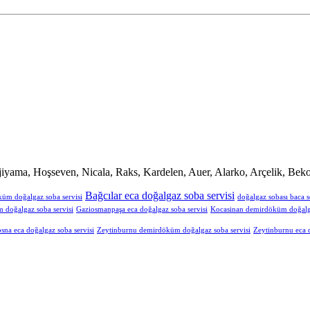
iyama, Hoşseven, Nicala, Raks, Kardelen, Auer, Alarko, Arçelik, Beko
Bağcılar eca doğalgaz soba servisi
küm doğalgaz soba servisi
doğalgaz sobası baca s
doğalgaz soba servisi
Gaziosmanpaşa eca doğalgaz soba servisi
Kocasinan demirdöküm doğalga
sna eca doğalgaz soba servisi
Zeytinburnu demirdöküm doğalgaz soba servisi
Zeytinburnu eca d