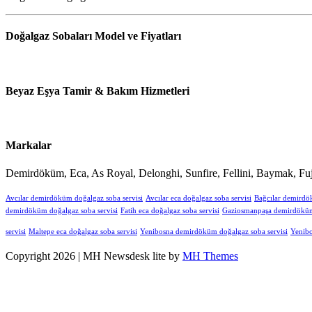
Doğalgaz Sobaları Model ve Fiyatları
Beyaz Eşya Tamir & Bakım Hizmetleri
Markalar
Demirdöküm, Eca, As Royal, Delonghi, Sunfire, Fellini, Baymak, Fuj
Avcılar demirdöküm doğalgaz soba servisi
Avcılar eca doğalgaz soba servisi
Bağcılar demirdö
demirdöküm doğalgaz soba servisi
Fatih eca doğalgaz soba servisi
Gaziosmanpaşa demirdöküm 
servisi
Maltepe eca doğalgaz soba servisi
Yenibosna demirdöküm doğalgaz soba servisi
Yenibo
Copyright 2026 | MH Newsdesk lite by
MH Themes