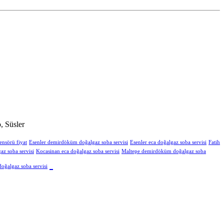
, Süsler
ensörü fiyat
Esenler demirdöküm doğalgaz soba servisi
Esenler eca doğalgaz soba servisi
Fatih
z soba servisi
Kocasinan eca doğalgaz soba servisi
Maltepe demirdöküm doğalgaz soba
oğalgaz soba servisi