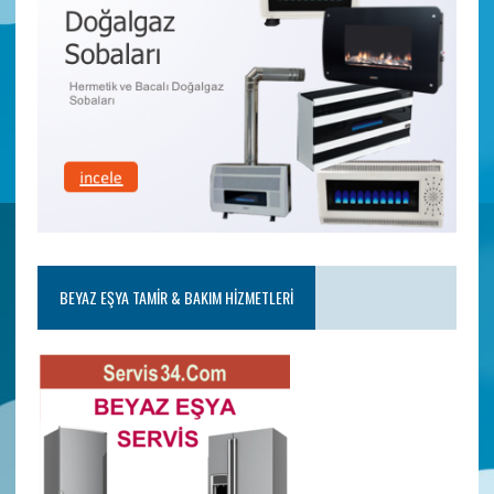
BEYAZ EŞYA TAMIR & BAKIM HIZMETLERI