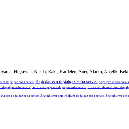
iyama, Hoşseven, Nicala, Raks, Kardelen, Auer, Alarko, Arçelik, Beko
Bağcılar eca doğalgaz soba servisi
küm doğalgaz soba servisi
doğalgaz sobası baca s
doğalgaz soba servisi
Gaziosmanpaşa eca doğalgaz soba servisi
Kocasinan demirdöküm doğalga
sna eca doğalgaz soba servisi
Zeytinburnu demirdöküm doğalgaz soba servisi
Zeytinburnu eca d