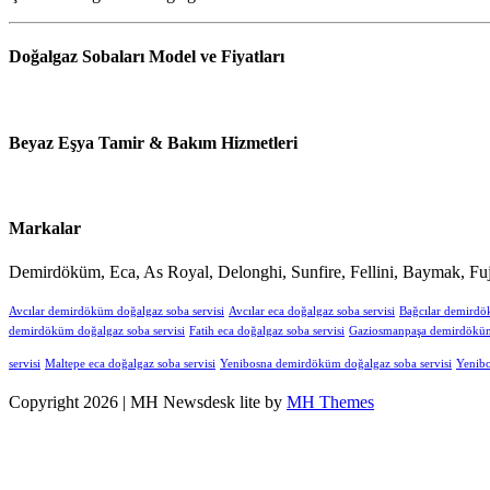
Doğalgaz Sobaları Model ve Fiyatları
Beyaz Eşya Tamir & Bakım Hizmetleri
Markalar
Demirdöküm, Eca, As Royal, Delonghi, Sunfire, Fellini, Baymak, Fuj
Avcılar demirdöküm doğalgaz soba servisi
Avcılar eca doğalgaz soba servisi
Bağcılar demirdö
demirdöküm doğalgaz soba servisi
Fatih eca doğalgaz soba servisi
Gaziosmanpaşa demirdöküm 
servisi
Maltepe eca doğalgaz soba servisi
Yenibosna demirdöküm doğalgaz soba servisi
Yenibo
Copyright 2026 | MH Newsdesk lite by
MH Themes