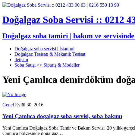
Doğalgaz Soba Servisi :: 0212 43
Doğalgaz soba tamiri | bakım ve servisind
Doğalgaz soba servisi | İstanbul
Doğalgaz Tesisatı & Mekanik Tesisat
iletişim
Soba Satışı >> Sipariş & Modeller
Yeni Çamlıca demirdöküm doğal
Genel
Eylül 30, 2016
Yeni Çamlıca dogalgaz soba servisi, soba bakımı
Yeni Çamlıca Doğalgaz Soba Tamir ve Bakım Servisi 20 yıllık gerçek
Çamlıca bölgesinde doğalgaz…