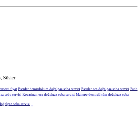
, Süsler
ensörü fiyat
Esenler demirdöküm doğalgaz soba servisi
Esenler eca doğalgaz soba servisi
Fatih
z soba servisi
Kocasinan eca doğalgaz soba servisi
Maltepe demirdöküm doğalgaz soba
oğalgaz soba servisi