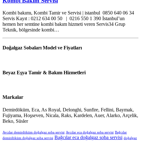
Kombi Bakım Servisi
Kombi bakımı, Kombi Tamir ve Servisi | istanbul 0850 640 06 34
Servis Kayıt : 0212 634 00 50 | 0216 550 1 390 İstanbul’un
hemen her semtine kombi bakım hizmeti veren Servis34 Grup
Teknik, bölgesinde kombi…
Doğalgaz Sobaları Model ve Fiyatları
Beyaz Eşya Tamir & Bakım Hizmetleri
Markalar
Demirdöküm, Eca, As Royal, Delonghi, Sunfire, Fellini, Baymak,
Fujiyama, Hoşseven, Nicala, Raks, Kardelen, Auer, Alarko, Arçelik,
Beko, Süsler
Avcılar demirdöküm doğalgaz soba servisi
Avcılar eca doğalgaz soba servisi
Bağcılar
Bağcılar eca doğalgaz soba servisi
demirdöküm doğalgaz soba servisi
doğalgaz