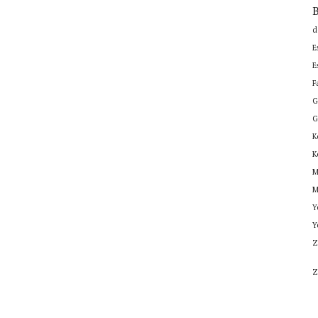
B
d
E
E
F
G
G
K
K
M
M
Y
Y
Z
Z