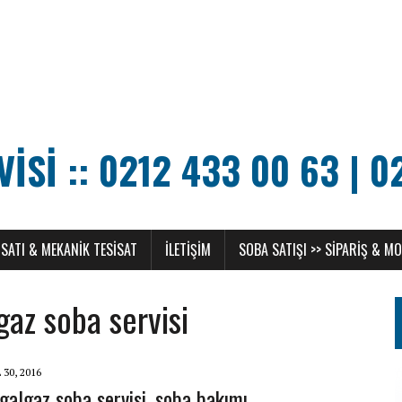
SI :: 0212 433 00 63 | 0
SATI & MEKANIK TESISAT
ILETIŞIM
SOBA SATIŞI >> SIPARIŞ & M
az soba servisi
 30, 2016
galgaz soba servisi, soba bakımı