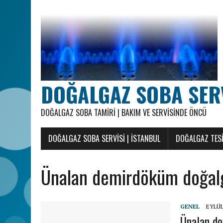
DOĞALGAZ SOBA SERVI
DOĞALGAZ SOBA TAMIRI | BAKIM VE SERVISINDE ÖNCÜ
DOĞALGAZ SOBA SERVISI | İSTANBUL
DOĞALGAZ TESI
Ünalan demirdöküm doğalg
GENEL
EYLÜL
Ünalan do