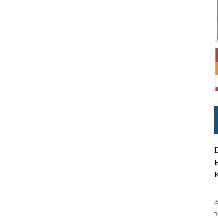
D
F
K
A
B