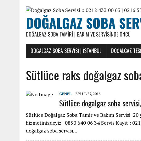
DOĞALGAZ SOBA SERVI
DOĞALGAZ SOBA TAMIRI | BAKIM VE SERVISINDE ÖNCÜ
DOĞALGAZ SOBA SERVISI | İSTANBUL
DOĞALGAZ TESI
Sütlüce raks doğalgaz soba
GENEL
EYLÜL 27, 2016
Sütlüce dogalgaz soba servisi
Sütlüce Doğalgaz Soba Tamir ve Bakım Servisi 20 yı
hizmetinizdeyiz. 0850 640 06 34 Servis Kayıt : 0
doğalgaz soba servisi…