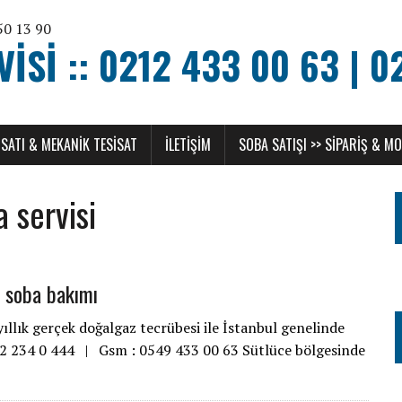
SI :: 0212 433 00 63 | 0
SATI & MEKANIK TESISAT
ILETIŞIM
SOBA SATIŞI >> SIPARIŞ & M
 servisi
, soba bakımı
llık gerçek doğalgaz tecrübesi ile İstanbul genelinde
212 234 0 444 | Gsm : 0549 433 00 63 Sütlüce bölgesinde