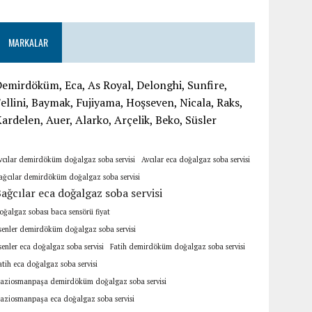
MARKALAR
emirdöküm, Eca, As Royal, Delonghi, Sunfire,
ellini, Baymak, Fujiyama, Hoşseven, Nicala, Raks,
ardelen, Auer, Alarko, Arçelik, Beko, Süsler
vcılar demirdöküm doğalgaz soba servisi
Avcılar eca doğalgaz soba servisi
ağcılar demirdöküm doğalgaz soba servisi
ağcılar eca doğalgaz soba servisi
oğalgaz sobası baca sensörü fiyat
senler demirdöküm doğalgaz soba servisi
senler eca doğalgaz soba servisi
Fatih demirdöküm doğalgaz soba servisi
atih eca doğalgaz soba servisi
aziosmanpaşa demirdöküm doğalgaz soba servisi
aziosmanpaşa eca doğalgaz soba servisi