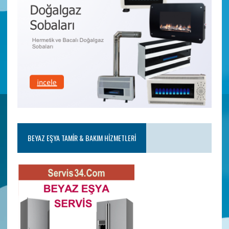
BEYAZ EŞYA TAMIR & BAKIM HIZMETLERI