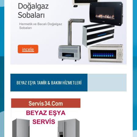
BEYAZ EŞYA TAMIR & BAKIM HIZMETLERI