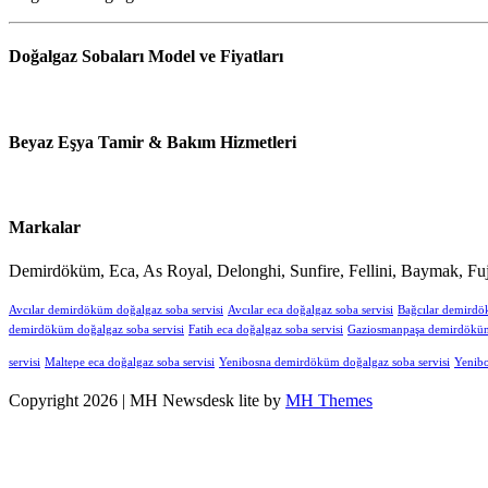
Doğalgaz Sobaları Model ve Fiyatları
Beyaz Eşya Tamir & Bakım Hizmetleri
Markalar
Demirdöküm, Eca, As Royal, Delonghi, Sunfire, Fellini, Baymak, Fuj
Avcılar demirdöküm doğalgaz soba servisi
Avcılar eca doğalgaz soba servisi
Bağcılar demirdö
demirdöküm doğalgaz soba servisi
Fatih eca doğalgaz soba servisi
Gaziosmanpaşa demirdöküm 
servisi
Maltepe eca doğalgaz soba servisi
Yenibosna demirdöküm doğalgaz soba servisi
Yenibo
Copyright 2026 | MH Newsdesk lite by
MH Themes