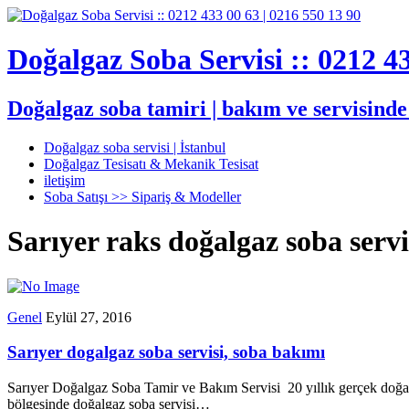
Doğalgaz Soba Servisi :: 0212 43
Doğalgaz soba tamiri | bakım ve servisind
Doğalgaz soba servisi | İstanbul
Doğalgaz Tesisatı & Mekanik Tesisat
iletişim
Soba Satışı >> Sipariş & Modeller
Sarıyer raks doğalgaz soba servi
Genel
Eylül 27, 2016
Sarıyer dogalgaz soba servisi, soba bakımı
Sarıyer Doğalgaz Soba Tamir ve Bakım Servisi 20 yıllık gerçek doğa
bölgesinde doğalgaz soba servisi…