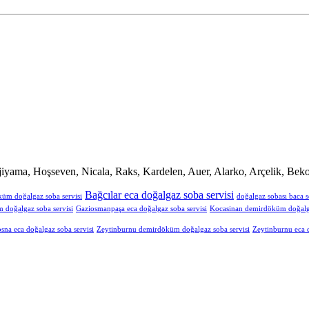
iyama, Hoşseven, Nicala, Raks, Kardelen, Auer, Alarko, Arçelik, Beko
Bağcılar eca doğalgaz soba servisi
küm doğalgaz soba servisi
doğalgaz sobası baca s
doğalgaz soba servisi
Gaziosmanpaşa eca doğalgaz soba servisi
Kocasinan demirdöküm doğalga
sna eca doğalgaz soba servisi
Zeytinburnu demirdöküm doğalgaz soba servisi
Zeytinburnu eca d