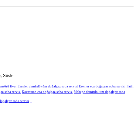
, Süsler
ensörü fiyat
Esenler demirdöküm doğalgaz soba servisi
Esenler eca doğalgaz soba servisi
Fatih
z soba servisi
Kocasinan eca doğalgaz soba servisi
Maltepe demirdöküm doğalgaz soba
oğalgaz soba servisi