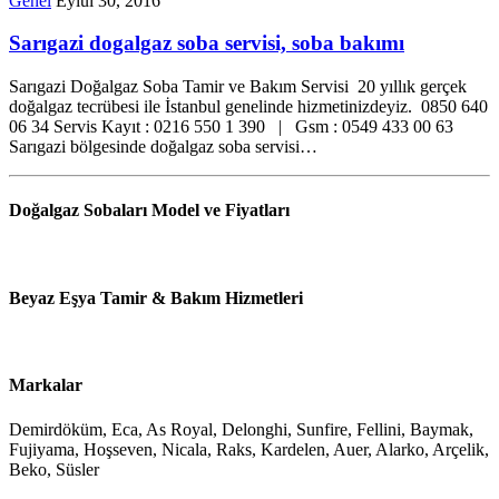
Genel
Eylül 30, 2016
Sarıgazi dogalgaz soba servisi, soba bakımı
Sarıgazi Doğalgaz Soba Tamir ve Bakım Servisi 20 yıllık gerçek
doğalgaz tecrübesi ile İstanbul genelinde hizmetinizdeyiz. 0850 640
06 34 Servis Kayıt : 0216 550 1 390 | Gsm : 0549 433 00 63
Sarıgazi bölgesinde doğalgaz soba servisi…
Doğalgaz Sobaları Model ve Fiyatları
Beyaz Eşya Tamir & Bakım Hizmetleri
Markalar
Demirdöküm, Eca, As Royal, Delonghi, Sunfire, Fellini, Baymak,
Fujiyama, Hoşseven, Nicala, Raks, Kardelen, Auer, Alarko, Arçelik,
Beko, Süsler