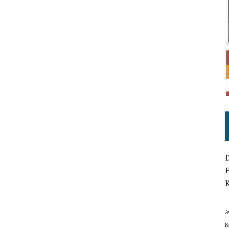
D
F
K
A
B