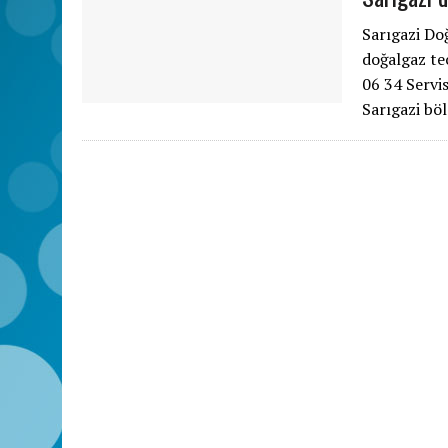
Sarıgazi Do
doğalgaz te
06 34 Servi
Sarıgazi bö