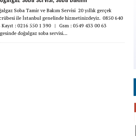
ğalgaz Soba Tamir ve Bakım Servisi 20 yıllık gerçek
crübesi ile İstanbul genelinde hizmetinizdeyiz. 0850 640
s Kayıt : 0216 550 1 390 | Gsm : 0549 433 00 63
lgesinde doğalgaz soba servisi…