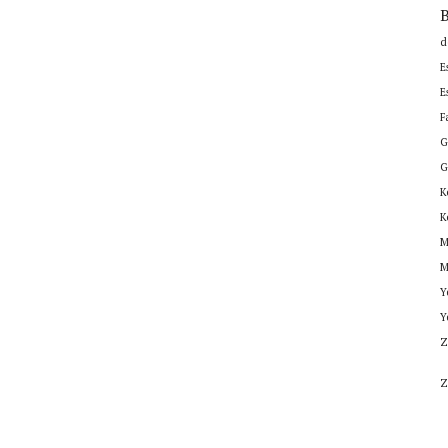
B
d
E
E
F
G
G
K
K
M
M
Y
Y
Z
Z