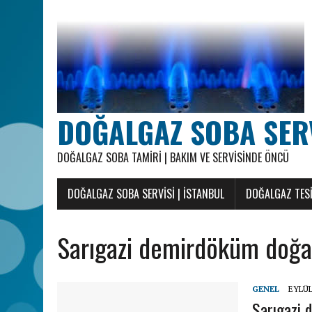
DOĞALGAZ SOBA SERVI
DOĞALGAZ SOBA TAMIRI | BAKIM VE SERVISINDE ÖNCÜ
DOĞALGAZ SOBA SERVISI | İSTANBUL
DOĞALGAZ TESI
Sarıgazi demirdöküm doğal
GENEL
EYLÜL
Sarıgazi 