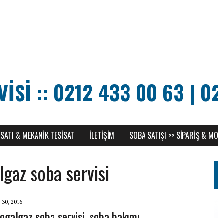
SI :: 0212 433 00 63 | 0
SATI & MEKANIK TESISAT
ILETIŞIM
SOBA SATIŞI >> SIPARIŞ & M
gaz soba servisi
 30, 2016
dogalgaz soba servisi, soba bakımı