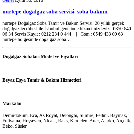
Genel
Eylül 30, 2016
nurtepe dogalgaz soba servisi, soba bakımı
nurtepe Doğalgaz Soba Tamir ve Bakım Servisi 20 yıllık gerçek
doğalgaz tecrübesi ile İstanbul genelinde hizmetinizdeyiz. 0850 640
06 34 Servis Kayıt : 0212 234 0 444 | Gsm : 0549 433 00 63
nurtepe bölgesinde doğalgaz soba…
Doğalgaz Sobaları Model ve Fiyatları
Beyaz Eşya Tamir & Bakım Hizmetleri
Markalar
Demirdöküm, Eca, As Royal, Delonghi, Sunfire, Fellini, Baymak,
Fujiyama, Hoşseven, Nicala, Raks, Kardelen, Auer, Alarko, Arçelik,
Beko, Süsler