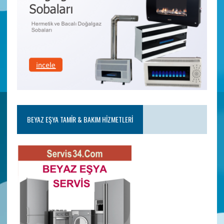
BEYAZ EŞYA TAMIR & BAKIM HIZMETLERI