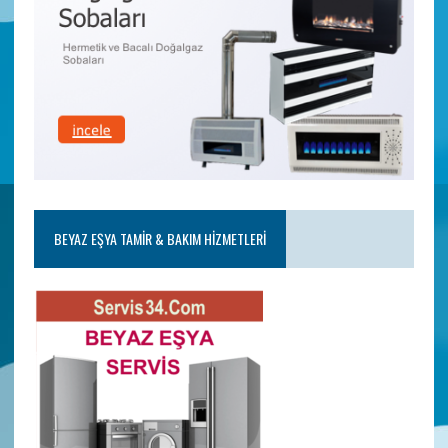
BEYAZ EŞYA TAMIR & BAKIM HIZMETLERI