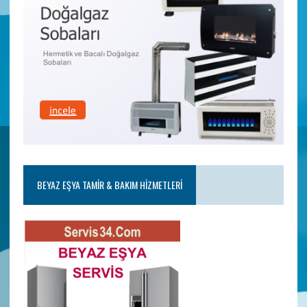
BEYAZ EŞYA TAMIR & BAKIM HIZMETLERI