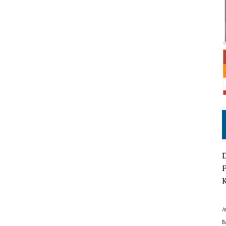
D
F
K
A
B