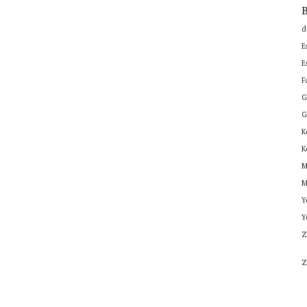
B
d
E
E
F
G
G
K
K
M
M
Y
Y
Z
Z