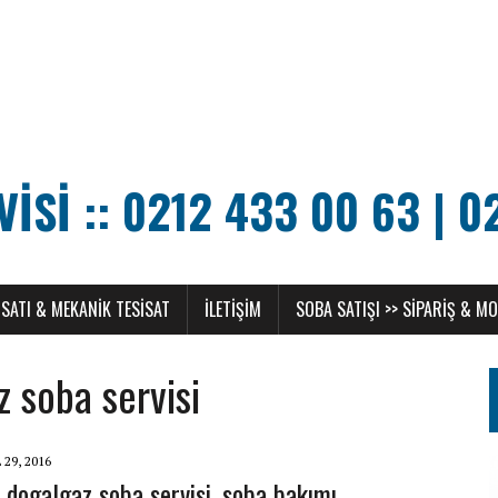
SI :: 0212 433 00 63 | 0
SATI & MEKANIK TESISAT
ILETIŞIM
SOBA SATIŞI >> SIPARIŞ & M
 soba servisi
 29, 2016
 dogalgaz soba servisi, soba bakımı