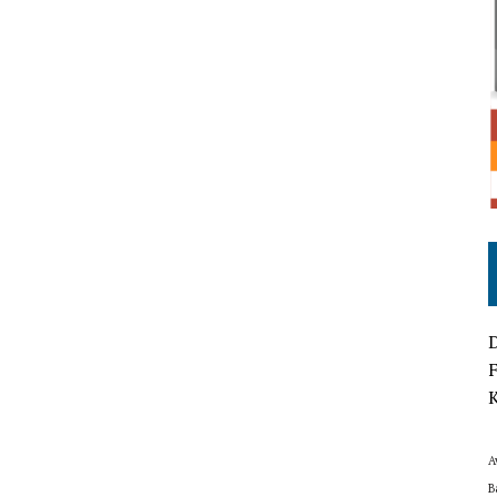
D
F
K
A
B