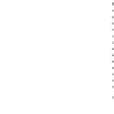
B
d
E
E
F
G
G
K
K
M
M
Y
Y
Z
Z