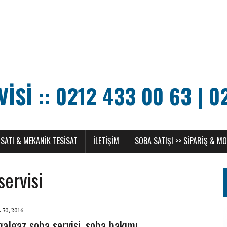
SI :: 0212 433 00 63 | 0
SATI & MEKANIK TESISAT
ILETIŞIM
SOBA SATIŞI >> SIPARIŞ & M
servisi
 30, 2016
galgaz soba servisi, soba bakımı