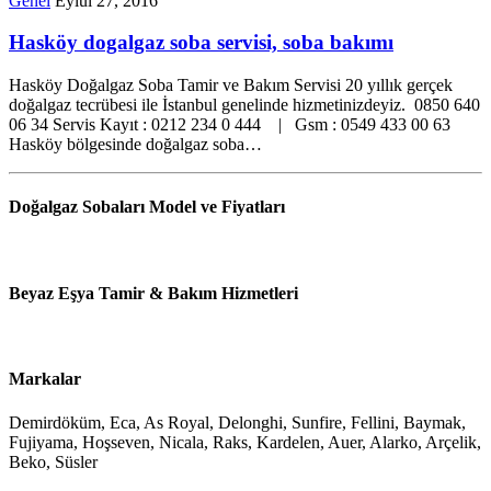
Genel
Eylül 27, 2016
Hasköy dogalgaz soba servisi, soba bakımı
Hasköy Doğalgaz Soba Tamir ve Bakım Servisi 20 yıllık gerçek
doğalgaz tecrübesi ile İstanbul genelinde hizmetinizdeyiz. 0850 640
06 34 Servis Kayıt : 0212 234 0 444 | Gsm : 0549 433 00 63
Hasköy bölgesinde doğalgaz soba…
Doğalgaz Sobaları Model ve Fiyatları
Beyaz Eşya Tamir & Bakım Hizmetleri
Markalar
Demirdöküm, Eca, As Royal, Delonghi, Sunfire, Fellini, Baymak,
Fujiyama, Hoşseven, Nicala, Raks, Kardelen, Auer, Alarko, Arçelik,
Beko, Süsler