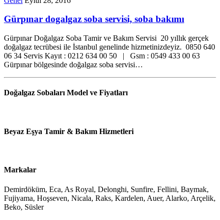
Genel
Eylül 28, 2016
Gürpınar dogalgaz soba servisi, soba bakımı
Gürpınar Doğalgaz Soba Tamir ve Bakım Servisi 20 yıllık gerçek
doğalgaz tecrübesi ile İstanbul genelinde hizmetinizdeyiz. 0850 640
06 34 Servis Kayıt : 0212 634 00 50 | Gsm : 0549 433 00 63
Gürpınar bölgesinde doğalgaz soba servisi…
Doğalgaz Sobaları Model ve Fiyatları
Beyaz Eşya Tamir & Bakım Hizmetleri
Markalar
Demirdöküm, Eca, As Royal, Delonghi, Sunfire, Fellini, Baymak,
Fujiyama, Hoşseven, Nicala, Raks, Kardelen, Auer, Alarko, Arçelik,
Beko, Süsler