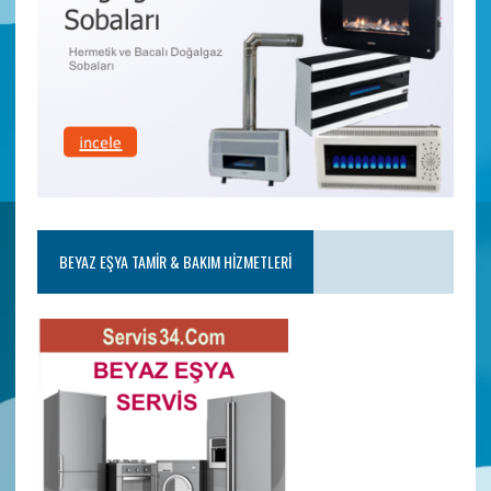
BEYAZ EŞYA TAMIR & BAKIM HIZMETLERI