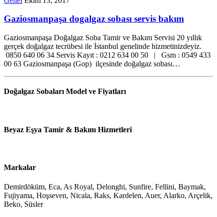
Genel
Ekim 13, 2017
Gaziosmanpaşa dogalgaz sobası servis bakım
Gaziosmanpaşa Doğalgaz Soba Tamir ve Bakım Servisi 20 yıllık
gerçek doğalgaz tecrübesi ile İstanbul genelinde hizmetinizdeyiz.
0850 640 06 34 Servis Kayıt : 0212 634 00 50 | Gsm : 0549 433
00 63 Gaziosmanpaşa (Gop) ilçesinde doğalgaz sobası…
Doğalgaz Sobaları Model ve Fiyatları
Beyaz Eşya Tamir & Bakım Hizmetleri
Markalar
Demirdöküm, Eca, As Royal, Delonghi, Sunfire, Fellini, Baymak,
Fujiyama, Hoşseven, Nicala, Raks, Kardelen, Auer, Alarko, Arçelik,
Beko, Süsler