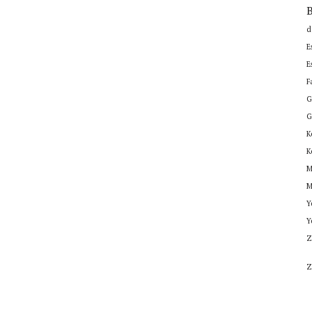
B
d
E
E
F
G
G
K
K
M
M
Y
Y
Z
Z