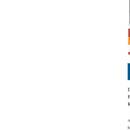
D
F
K
A
B