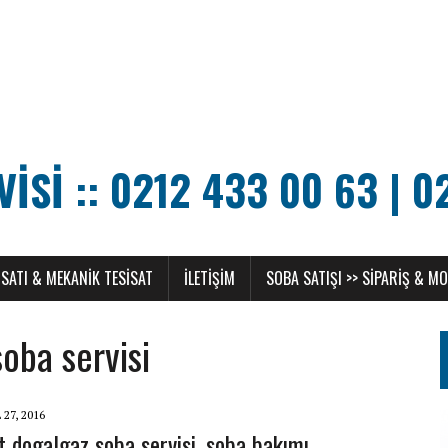
SI :: 0212 433 00 63 | 0
SATI & MEKANIK TESISAT
ILETIŞIM
SOBA SATIŞI >> SIPARIŞ & M
oba servisi
27, 2016
t dogalgaz soba servisi, soba bakımı