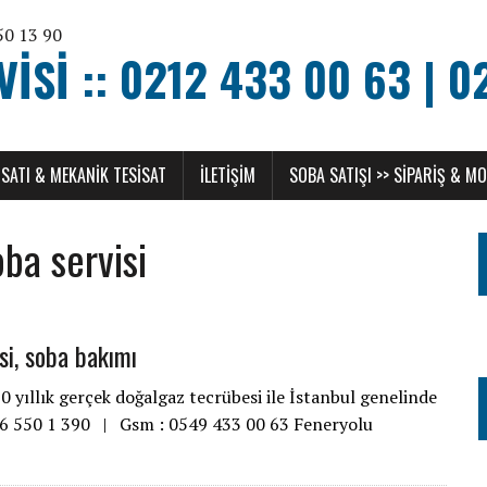
SI :: 0212 433 00 63 | 0
SATI & MEKANIK TESISAT
ILETIŞIM
SOBA SATIŞI >> SIPARIŞ & M
ba servisi
si, soba bakımı
yıllık gerçek doğalgaz tecrübesi ile İstanbul genelinde
216 550 1 390 | Gsm : 0549 433 00 63 Feneryolu