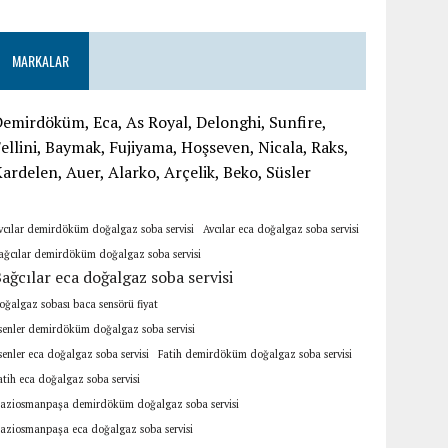
MARKALAR
emirdöküm, Eca, As Royal, Delonghi, Sunfire,
ellini, Baymak, Fujiyama, Hoşseven, Nicala, Raks,
ardelen, Auer, Alarko, Arçelik, Beko, Süsler
vcılar demirdöküm doğalgaz soba servisi
Avcılar eca doğalgaz soba servisi
ağcılar demirdöküm doğalgaz soba servisi
ağcılar eca doğalgaz soba servisi
oğalgaz sobası baca sensörü fiyat
senler demirdöküm doğalgaz soba servisi
senler eca doğalgaz soba servisi
Fatih demirdöküm doğalgaz soba servisi
atih eca doğalgaz soba servisi
aziosmanpaşa demirdöküm doğalgaz soba servisi
aziosmanpaşa eca doğalgaz soba servisi