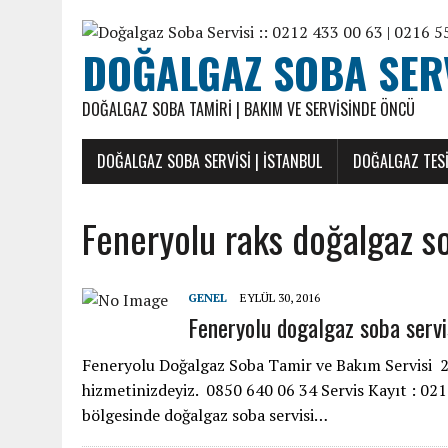
DOĞALGAZ SOBA SERVI
DOĞALGAZ SOBA TAMIRI | BAKIM VE SERVISINDE ÖNCÜ
DOĞALGAZ SOBA SERVISI | İSTANBUL
DOĞALGAZ TESI
Feneryolu raks doğalgaz so
GENEL
EYLÜL 30, 2016
Feneryolu dogalgaz soba servi
Feneryolu Doğalgaz Soba Tamir ve Bakım Servisi 20 
hizmetinizdeyiz. 0850 640 06 34 Servis Kayıt : 0
bölgesinde doğalgaz soba servisi…