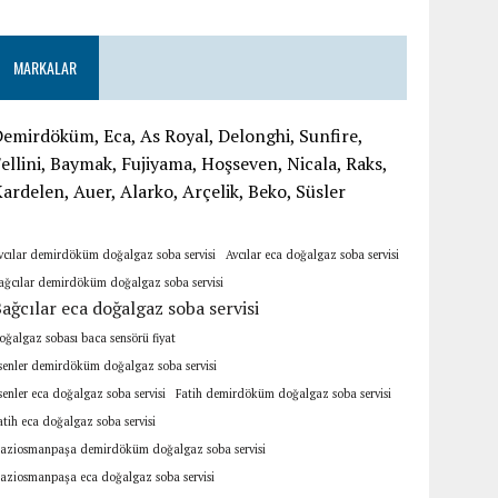
MARKALAR
emirdöküm, Eca, As Royal, Delonghi, Sunfire,
ellini, Baymak, Fujiyama, Hoşseven, Nicala, Raks,
ardelen, Auer, Alarko, Arçelik, Beko, Süsler
vcılar demirdöküm doğalgaz soba servisi
Avcılar eca doğalgaz soba servisi
ağcılar demirdöküm doğalgaz soba servisi
ağcılar eca doğalgaz soba servisi
oğalgaz sobası baca sensörü fiyat
senler demirdöküm doğalgaz soba servisi
senler eca doğalgaz soba servisi
Fatih demirdöküm doğalgaz soba servisi
atih eca doğalgaz soba servisi
aziosmanpaşa demirdöküm doğalgaz soba servisi
aziosmanpaşa eca doğalgaz soba servisi