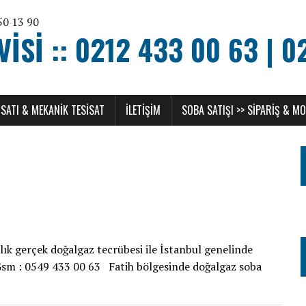
SI :: 0212 433 00 63 | 0
SATI & MEKANIK TESISAT
ILETIŞIM
SOBA SATIŞI >> SIPARIŞ & M
ık gerçek doğalgaz tecrübesi ile İstanbul genelinde
 Gsm : 0549 433 00 63 Fatih bölgesinde doğalgaz soba