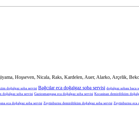
iyama, Hoşseven, Nicala, Raks, Kardelen, Auer, Alarko, Arçelik, Beko
Bağcılar eca doğalgaz soba servisi
küm doğalgaz soba servisi
doğalgaz sobası baca s
doğalgaz soba servisi
Gaziosmanpaşa eca doğalgaz soba servisi
Kocasinan demirdöküm doğalga
sna eca doğalgaz soba servisi
Zeytinburnu demirdöküm doğalgaz soba servisi
Zeytinburnu eca d