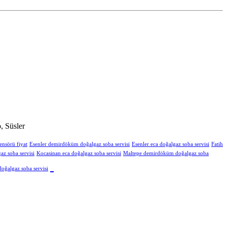
, Süsler
ensörü fiyat
Esenler demirdöküm doğalgaz soba servisi
Esenler eca doğalgaz soba servisi
Fatih
z soba servisi
Kocasinan eca doğalgaz soba servisi
Maltepe demirdöküm doğalgaz soba
oğalgaz soba servisi