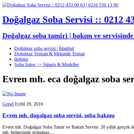
Doğalgaz Soba Servisi :: 0212 43
Doğalgaz soba tamiri | bakım ve servisind
Doğalgaz soba servisi | İstanbul
Doğalgaz Tesisatı & Mekanik Tesisat
iletişim
Soba Satışı >> Sipariş & Modeller
Evren mh. eca doğalgaz soba ser
Genel
Eylül 29, 2016
Evren mh. dogalgaz soba servisi, soba bakımı
Evren mh. Doğalgaz Soba Tamir ve Bakım Servisi 20 yıllık gerçek do
mh. bölgesinde doğalgaz…