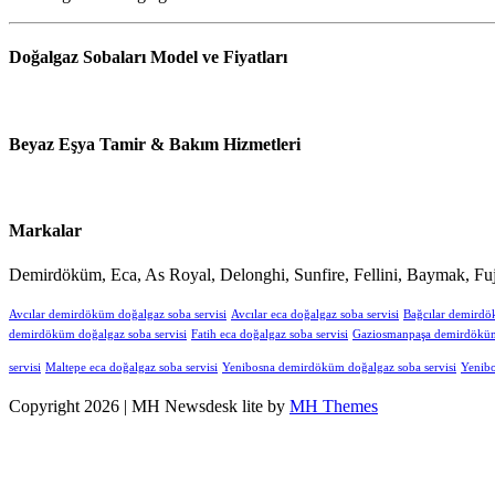
Doğalgaz Sobaları Model ve Fiyatları
Beyaz Eşya Tamir & Bakım Hizmetleri
Markalar
Demirdöküm, Eca, As Royal, Delonghi, Sunfire, Fellini, Baymak, Fuj
Avcılar demirdöküm doğalgaz soba servisi
Avcılar eca doğalgaz soba servisi
Bağcılar demirdö
demirdöküm doğalgaz soba servisi
Fatih eca doğalgaz soba servisi
Gaziosmanpaşa demirdöküm 
servisi
Maltepe eca doğalgaz soba servisi
Yenibosna demirdöküm doğalgaz soba servisi
Yenibo
Copyright 2026 | MH Newsdesk lite by
MH Themes