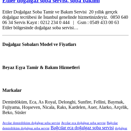
Etiler dogalgaz soba servisi, soba bakımı
Etiler Doğalgaz Soba Tamir ve Bakım Servisi 20 yıllık gerçek
doğalgaz tecrübesi ile İstanbul genelinde hizmetinizdeyiz. 0850 640
06 34 Servis Kayıt : 0212 234 0 444 | Gsm : 0549 433 00 63
Etiler bölgesinde doğalgaz soba servisi…
Doğalgaz Sobaları Model ve Fiyatları
Beyaz Eşya Tamir & Bakım Hizmetleri
Markalar
Demirdöküm, Eca, As Royal, Delonghi, Sunfire, Fellini, Baymak,
Fujiyama, Hoşseven, Nicala, Raks, Kardelen, Auer, Alarko, Arçelik,
Beko, Süsler
Avcılar demirdöküm doğalgaz soba servisi
Avcılar eca doğalgaz soba servisi
Bağcılar
Bağcılar eca doğalgaz soba servisi
demirdöküm doğalgaz soba servisi
doğalgaz