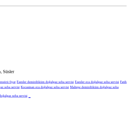
, Süsler
ensörü fiyat
Esenler demirdöküm doğalgaz soba servisi
Esenler eca doğalgaz soba servisi
Fatih
z soba servisi
Kocasinan eca doğalgaz soba servisi
Maltepe demirdöküm doğalgaz soba
oğalgaz soba servisi