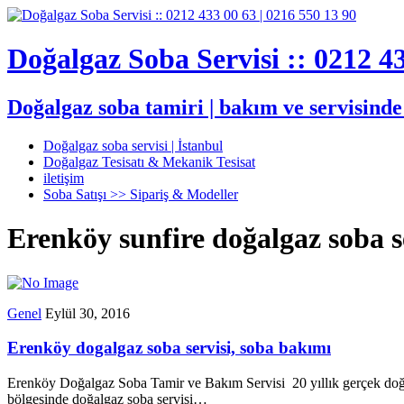
Doğalgaz Soba Servisi :: 0212 43
Doğalgaz soba tamiri | bakım ve servisind
Doğalgaz soba servisi | İstanbul
Doğalgaz Tesisatı & Mekanik Tesisat
iletişim
Soba Satışı >> Sipariş & Modeller
Erenköy sunfire doğalgaz soba s
Genel
Eylül 30, 2016
Erenköy dogalgaz soba servisi, soba bakımı
Erenköy Doğalgaz Soba Tamir ve Bakım Servisi 20 yıllık gerçek doğ
bölgesinde doğalgaz soba servisi…