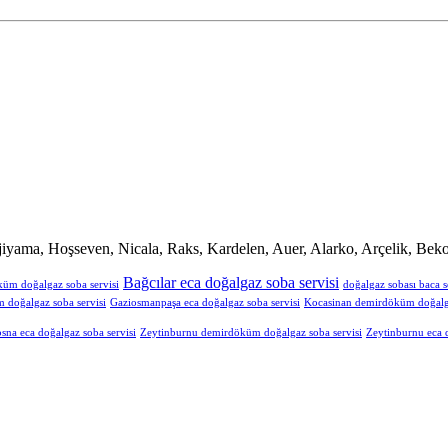
iyama, Hoşseven, Nicala, Raks, Kardelen, Auer, Alarko, Arçelik, Beko
Bağcılar eca doğalgaz soba servisi
küm doğalgaz soba servisi
doğalgaz sobası baca s
doğalgaz soba servisi
Gaziosmanpaşa eca doğalgaz soba servisi
Kocasinan demirdöküm doğalga
sna eca doğalgaz soba servisi
Zeytinburnu demirdöküm doğalgaz soba servisi
Zeytinburnu eca d