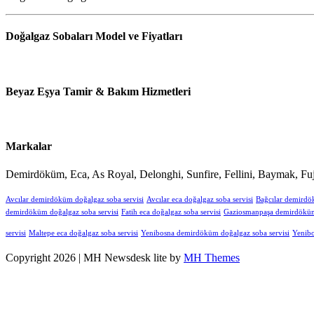
Doğalgaz Sobaları Model ve Fiyatları
Beyaz Eşya Tamir & Bakım Hizmetleri
Markalar
Demirdöküm, Eca, As Royal, Delonghi, Sunfire, Fellini, Baymak, Fuj
Avcılar demirdöküm doğalgaz soba servisi
Avcılar eca doğalgaz soba servisi
Bağcılar demirdö
demirdöküm doğalgaz soba servisi
Fatih eca doğalgaz soba servisi
Gaziosmanpaşa demirdöküm 
servisi
Maltepe eca doğalgaz soba servisi
Yenibosna demirdöküm doğalgaz soba servisi
Yenibo
Copyright 2026 | MH Newsdesk lite by
MH Themes