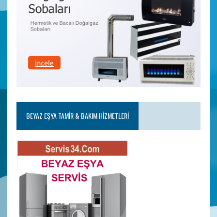
BEYAZ EŞYA TAMIR & BAKIM HIZMETLERI