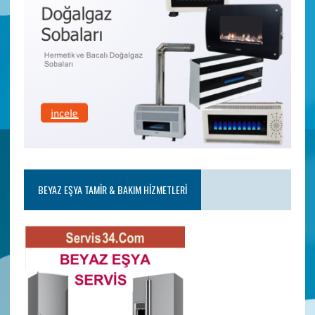
BEYAZ EŞYA TAMIR & BAKIM HIZMETLERI