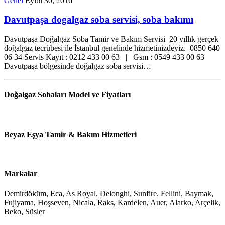
Genel
Eylül 30, 2016
Davutpaşa dogalgaz soba servisi, soba bakımı
Davutpaşa Doğalgaz Soba Tamir ve Bakım Servisi 20 yıllık gerçek
doğalgaz tecrübesi ile İstanbul genelinde hizmetinizdeyiz. 0850 640
06 34 Servis Kayıt : 0212 433 00 63 | Gsm : 0549 433 00 63
Davutpaşa bölgesinde doğalgaz soba servisi…
Doğalgaz Sobaları Model ve Fiyatları
Beyaz Eşya Tamir & Bakım Hizmetleri
Markalar
Demirdöküm, Eca, As Royal, Delonghi, Sunfire, Fellini, Baymak,
Fujiyama, Hoşseven, Nicala, Raks, Kardelen, Auer, Alarko, Arçelik,
Beko, Süsler