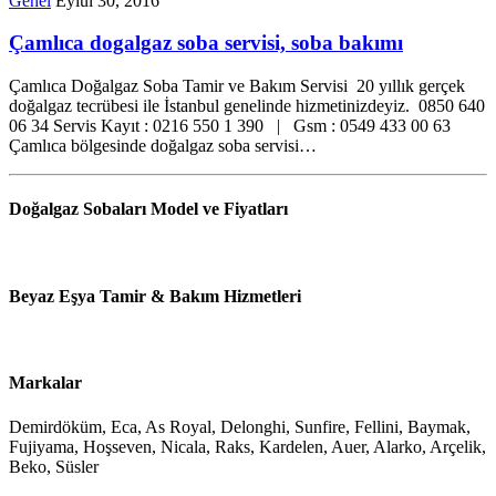
Genel
Eylül 30, 2016
Çamlıca dogalgaz soba servisi, soba bakımı
Çamlıca Doğalgaz Soba Tamir ve Bakım Servisi 20 yıllık gerçek
doğalgaz tecrübesi ile İstanbul genelinde hizmetinizdeyiz. 0850 640
06 34 Servis Kayıt : 0216 550 1 390 | Gsm : 0549 433 00 63
Çamlıca bölgesinde doğalgaz soba servisi…
Doğalgaz Sobaları Model ve Fiyatları
Beyaz Eşya Tamir & Bakım Hizmetleri
Markalar
Demirdöküm, Eca, As Royal, Delonghi, Sunfire, Fellini, Baymak,
Fujiyama, Hoşseven, Nicala, Raks, Kardelen, Auer, Alarko, Arçelik,
Beko, Süsler