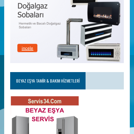
BEYAZ EŞYA TAMIR & BAKIM HIZMETLERI