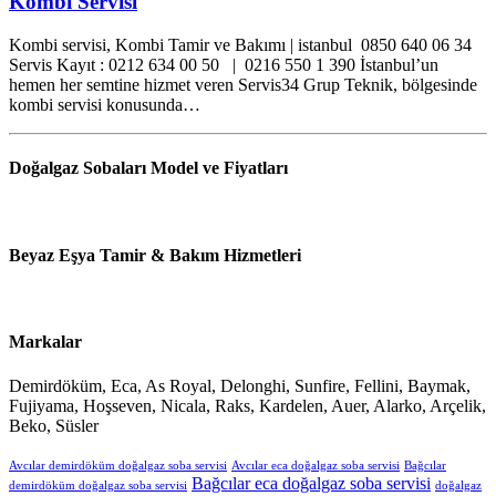
Kombi Servisi
Kombi servisi, Kombi Tamir ve Bakımı | istanbul 0850 640 06 34
Servis Kayıt : 0212 634 00 50 | 0216 550 1 390 İstanbul’un
hemen her semtine hizmet veren Servis34 Grup Teknik, bölgesinde
kombi servisi konusunda…
Doğalgaz Sobaları Model ve Fiyatları
Beyaz Eşya Tamir & Bakım Hizmetleri
Markalar
Demirdöküm, Eca, As Royal, Delonghi, Sunfire, Fellini, Baymak,
Fujiyama, Hoşseven, Nicala, Raks, Kardelen, Auer, Alarko, Arçelik,
Beko, Süsler
Avcılar demirdöküm doğalgaz soba servisi
Avcılar eca doğalgaz soba servisi
Bağcılar
Bağcılar eca doğalgaz soba servisi
demirdöküm doğalgaz soba servisi
doğalgaz