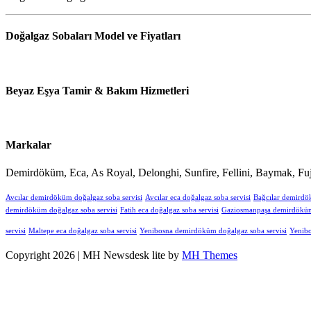
Doğalgaz Sobaları Model ve Fiyatları
Beyaz Eşya Tamir & Bakım Hizmetleri
Markalar
Demirdöküm, Eca, As Royal, Delonghi, Sunfire, Fellini, Baymak, Fuj
Avcılar demirdöküm doğalgaz soba servisi
Avcılar eca doğalgaz soba servisi
Bağcılar demirdö
demirdöküm doğalgaz soba servisi
Fatih eca doğalgaz soba servisi
Gaziosmanpaşa demirdöküm 
servisi
Maltepe eca doğalgaz soba servisi
Yenibosna demirdöküm doğalgaz soba servisi
Yenibo
Copyright 2026 | MH Newsdesk lite by
MH Themes