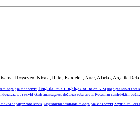
iyama, Hoşseven, Nicala, Raks, Kardelen, Auer, Alarko, Arçelik, Beko
Bağcılar eca doğalgaz soba servisi
küm doğalgaz soba servisi
doğalgaz sobası baca s
doğalgaz soba servisi
Gaziosmanpaşa eca doğalgaz soba servisi
Kocasinan demirdöküm doğalga
sna eca doğalgaz soba servisi
Zeytinburnu demirdöküm doğalgaz soba servisi
Zeytinburnu eca d