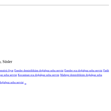
, Süsler
ensörü fiyat
Esenler demirdöküm doğalgaz soba servisi
Esenler eca doğalgaz soba servisi
Fatih
z soba servisi
Kocasinan eca doğalgaz soba servisi
Maltepe demirdöküm doğalgaz soba
oğalgaz soba servisi