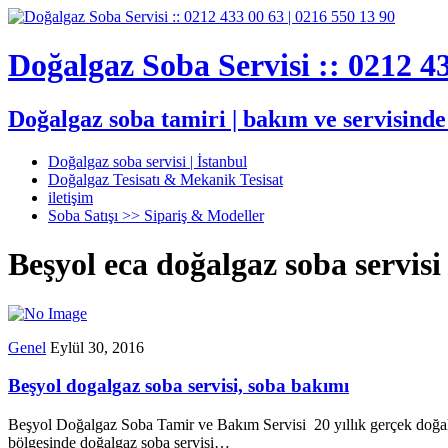
Doğalgaz Soba Servisi :: 0212 43
Doğalgaz soba tamiri | bakım ve servisind
Doğalgaz soba servisi | İstanbul
Doğalgaz Tesisatı & Mekanik Tesisat
iletişim
Soba Satışı >> Sipariş & Modeller
Beşyol eca doğalgaz soba servisi
Genel
Eylül 30, 2016
Beşyol dogalgaz soba servisi, soba bakımı
Beşyol Doğalgaz Soba Tamir ve Bakım Servisi 20 yıllık gerçek doğal
bölgesinde doğalgaz soba servisi…