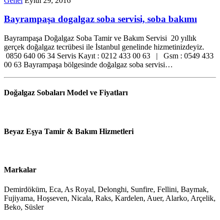
Genel
Eylül 29, 2016
Bayrampaşa dogalgaz soba servisi, soba bakımı
Bayrampaşa Doğalgaz Soba Tamir ve Bakım Servisi 20 yıllık
gerçek doğalgaz tecrübesi ile İstanbul genelinde hizmetinizdeyiz.
0850 640 06 34 Servis Kayıt : 0212 433 00 63 | Gsm : 0549 433
00 63 Bayrampaşa bölgesinde doğalgaz soba servisi…
Doğalgaz Sobaları Model ve Fiyatları
Beyaz Eşya Tamir & Bakım Hizmetleri
Markalar
Demirdöküm, Eca, As Royal, Delonghi, Sunfire, Fellini, Baymak,
Fujiyama, Hoşseven, Nicala, Raks, Kardelen, Auer, Alarko, Arçelik,
Beko, Süsler