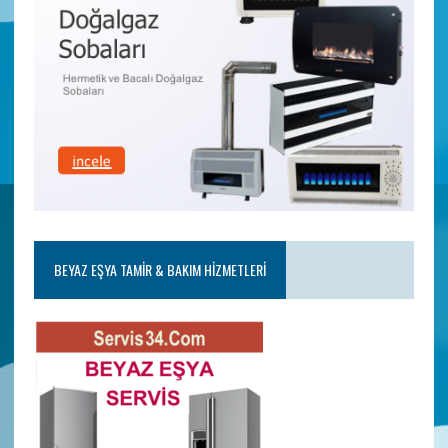
BEYAZ EŞYA TAMIR & BAKIM HIZMETLERI