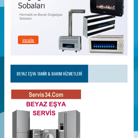
BEYAZ EŞYA TAMIR & BAKIM HIZMETLERI