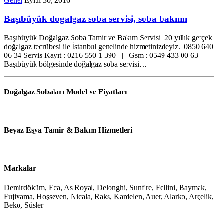
Genel
Eylül 30, 2016
Başıbüyük dogalgaz soba servisi, soba bakımı
Başıbüyük Doğalgaz Soba Tamir ve Bakım Servisi 20 yıllık gerçek
doğalgaz tecrübesi ile İstanbul genelinde hizmetinizdeyiz. 0850 640
06 34 Servis Kayıt : 0216 550 1 390 | Gsm : 0549 433 00 63
Başıbüyük bölgesinde doğalgaz soba servisi…
Doğalgaz Sobaları Model ve Fiyatları
Beyaz Eşya Tamir & Bakım Hizmetleri
Markalar
Demirdöküm, Eca, As Royal, Delonghi, Sunfire, Fellini, Baymak,
Fujiyama, Hoşseven, Nicala, Raks, Kardelen, Auer, Alarko, Arçelik,
Beko, Süsler