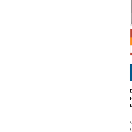
D
F
K
A
B