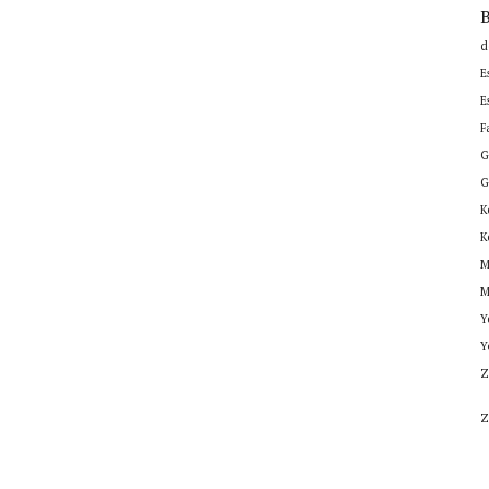
B
d
E
E
F
G
G
K
K
M
M
Y
Y
Z
Z