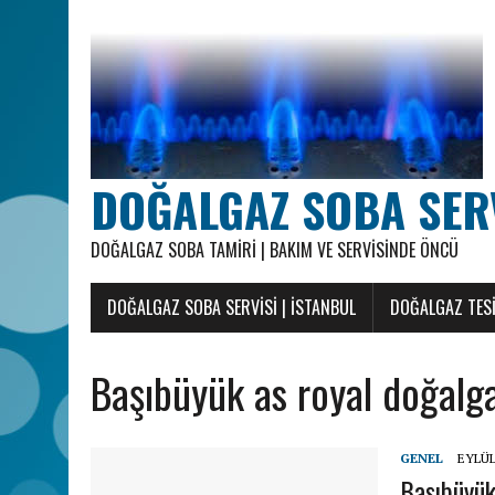
DOĞALGAZ SOBA SERVI
DOĞALGAZ SOBA TAMIRI | BAKIM VE SERVISINDE ÖNCÜ
DOĞALGAZ SOBA SERVISI | İSTANBUL
DOĞALGAZ TESI
Başıbüyük as royal doğalga
GENEL
EYLÜL
Başıbüyük