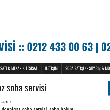
SI :: 0212 433 00 63 | 0
SATI & MEKANIK TESISAT
ILETIŞIM
SOBA SATIŞI >> SIPARIŞ & M
z soba servisi
 30, 2016
 dogalgaz soba servisi, soba bakımı