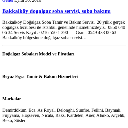
Genel
Eylül 30, 2016
Bakkalköy dogalgaz soba servisi, soba bakımı
Bakkalköy Doğalgaz Soba Tamir ve Bakım Servisi 20 yıllık gerçek
doğalgaz tecrübesi ile İstanbul genelinde hizmetinizdeyiz. 0850 640
06 34 Servis Kayıt : 0216 550 1 390 | Gsm : 0549 433 00 63
Bakkalköy bölgesinde doğalgaz soba servisi…
Doğalgaz Sobaları Model ve Fiyatları
Beyaz Eşya Tamir & Bakım Hizmetleri
Markalar
Demirdöküm, Eca, As Royal, Delonghi, Sunfire, Fellini, Baymak,
Fujiyama, Hoşseven, Nicala, Raks, Kardelen, Auer, Alarko, Arçelik,
Beko, Süsler