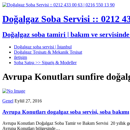
Doğalgaz Soba Servisi :: 0212 43
Doğalgaz soba tamiri | bakım ve servisind
Doğalgaz soba servisi | İstanbul
Doğalgaz Tesisatı & Mekanik Tesisat
iletişim
Soba Satışı >> Sipariş & Modeller
Avrupa Konutları sunfire doğalg
Genel
Eylül 27, 2016
Avrupa Konutları dogalgaz soba servisi, soba bakımı
Avrupa Konutları Doğalgaz Soba Tamir ve Bakım Servisi 20 yıllık ge
Avrupa Konutları bölgesinde…