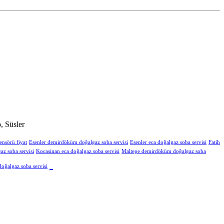
, Süsler
ensörü fiyat
Esenler demirdöküm doğalgaz soba servisi
Esenler eca doğalgaz soba servisi
Fatih
z soba servisi
Kocasinan eca doğalgaz soba servisi
Maltepe demirdöküm doğalgaz soba
oğalgaz soba servisi