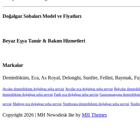
Doğalgaz Sobaları Model ve Fiyatları
Beyaz Eşya Tamir & Bakım Hizmetleri
Markalar
Demirdöküm, Eca, As Royal, Delonghi, Sunfire, Fellini, Baymak, Fuj
Avcılar demirdöküm doğalgaz soba servisi
Avcılar eca doğalgaz soba servisi
Bağcılar demirdö
demirdöküm doğalgaz soba servisi
Fatih eca doğalgaz soba servisi
Gaziosmanpaşa demirdöküm 
servisi
Maltepe eca doğalgaz soba servisi
Yenibosna demirdöküm doğalgaz soba servisi
Yenibo
Copyright 2026 | MH Newsdesk lite by
MH Themes