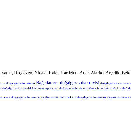
iyama, Hoşseven, Nicala, Raks, Kardelen, Auer, Alarko, Arçelik, Beko
Bağcılar eca doğalgaz soba servisi
küm doğalgaz soba servisi
doğalgaz sobası baca s
doğalgaz soba servisi
Gaziosmanpaşa eca doğalgaz soba servisi
Kocasinan demirdöküm doğalga
sna eca doğalgaz soba servisi
Zeytinburnu demirdöküm doğalgaz soba servisi
Zeytinburnu eca d