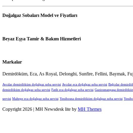
Doğalgaz Sobaları Model ve Fiyatları
Beyaz Eşya Tamir & Bakım Hizmetleri
Markalar
Demirdöküm, Eca, As Royal, Delonghi, Sunfire, Fellini, Baymak, Fuj
Avcılar demirdöküm doğalgaz soba servisi
Avcılar eca doğalgaz soba servisi
Bağcılar demirdö
demirdöküm doğalgaz soba servisi
Fatih eca doğalgaz soba servisi
Gaziosmanpaşa demirdöküm 
servisi
Maltepe eca doğalgaz soba servisi
Yenibosna demirdöküm doğalgaz soba servisi
Yenibo
Copyright 2026 | MH Newsdesk lite by
MH Themes