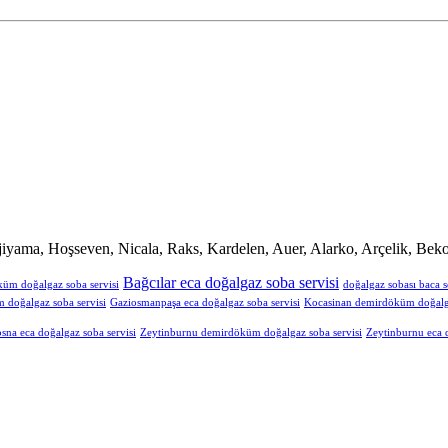
iyama, Hoşseven, Nicala, Raks, Kardelen, Auer, Alarko, Arçelik, Beko
Bağcılar eca doğalgaz soba servisi
küm doğalgaz soba servisi
doğalgaz sobası baca s
doğalgaz soba servisi
Gaziosmanpaşa eca doğalgaz soba servisi
Kocasinan demirdöküm doğalga
sna eca doğalgaz soba servisi
Zeytinburnu demirdöküm doğalgaz soba servisi
Zeytinburnu eca d