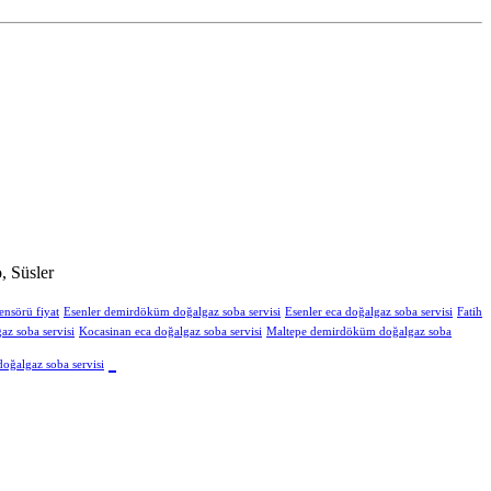
, Süsler
ensörü fiyat
Esenler demirdöküm doğalgaz soba servisi
Esenler eca doğalgaz soba servisi
Fatih
z soba servisi
Kocasinan eca doğalgaz soba servisi
Maltepe demirdöküm doğalgaz soba
oğalgaz soba servisi